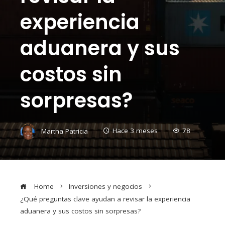
experiencia
aduanera y sus
costos sin
sorpresas?
Martha Patricia
Hace 3 meses
78
Home
Inversiones y negocios
¿Qué preguntas clave ayudan a revisar la experiencia
aduanera y sus costos sin sorpresas?